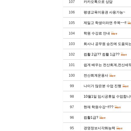
107
카카오톡으로 상담
106
평생교육이용권 사용가능~
105
제일고 학생이라면 주목~~!!
104
학원 수강료 안내
103
회사나 공무원 승진에 도움되
102
컴활 2급?? 컴활 1급??
101
쉽게 배우는 전산회계,전산세
100
전산회계운용사
99
나이가 많은분 수업 진행
98
10월1일 임시공휴일 수업합니
97
현재 학원수강~!!??
96
컴활1급?
95
경영정보시각화능력