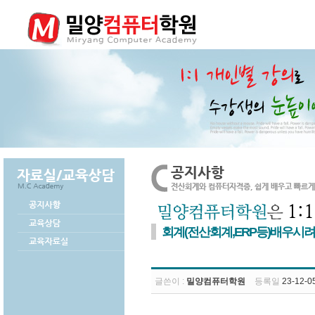
회계(전산회계,ERP등)배우시려
글쓴이 :
밀양컴퓨터학원
등록일
23-12-05