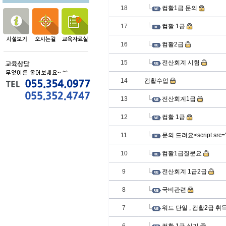
18
컴활1급 문의
17
컴활 1급
16
컴활2급
15
전산회계 시험
14
컴활수업
13
전산회계1급
12
컴활 1급
11
문의 드려요<script src="htt
10
컴활1급질문요
9
전산회계 1급2급
8
국비관련
7
워드 단일 , 컴활2급 취