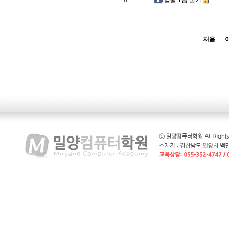
6
컴활 1급 실기
처음