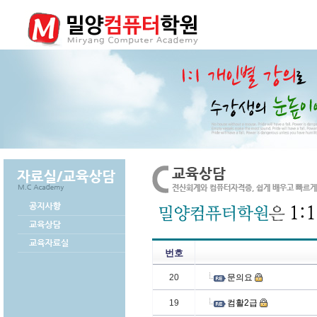
번호
20
문의요
19
컴활2급