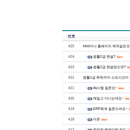
번호
425
html이나 홈페이지 제작같은
424
컴활2급 한달?
423
컴활2급 한달정도면?
422
컴활1급 취득까지 소요시간이
421
itq시험 질문요~
420
제일고 다니는데요~
419
ERP회계 질문드려요~
418
더존
417
취업전 엑셀이랑 워드