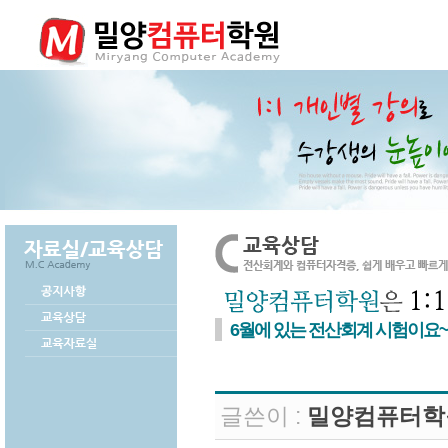
6월에 있는 전산회계 시험이요~
글쓴이 :
밀양컴퓨터학